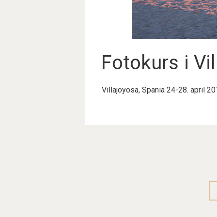
Fotokurs i Vi
Villajoyosa, Spania 24-28. april 2
P
o