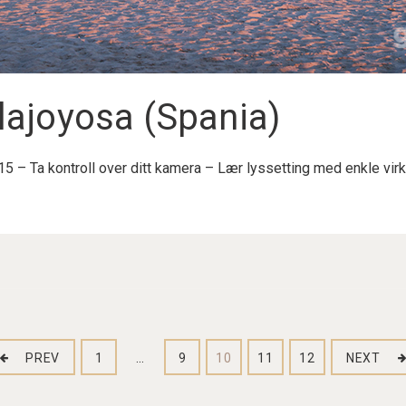
llajoyosa (Spania)
015 – Ta kontroll over ditt kamera – Lær lyssetting med enkle vi
PREV
1
…
9
10
11
12
NEXT