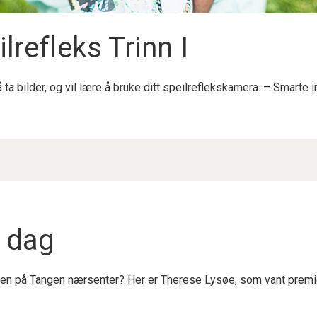
lrefleks Trinn I
ta bilder, og vil lære å bruke ditt speilreflekskamera. – Smarte inn
n dag
n på Tangen nærsenter? Her er Therese Lysøe, som vant premien 